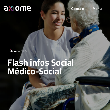
Contact
Menu
Axiome D.I.S.
Flash infos Social
Médico-Social