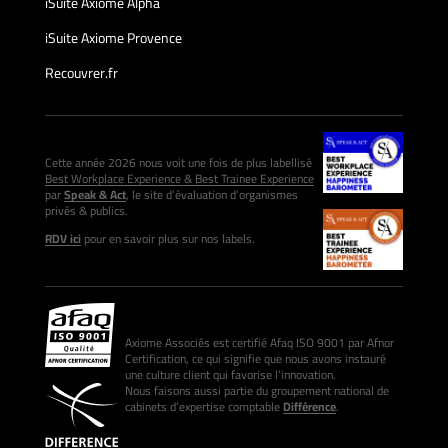
iSuite Axiome Alpha
iSuite Axiome Provence
Recouvrer.fr
Cette année 2026 nous voit une fois de plus labellisé
Best Workplace Experience & Best Trainee Experience
par
Speak & Act
, le site d’évaluation d’organismes
privés & publics.
RDV ici
pour en savoir plus sur nos labels.
Axiome Associés est certifié Afaq ISO 9001 par Afnor
Certification, ce qui signifie que nous avons instauré
une culture client qui favorise l’innovation.
Nous faisons aussi partie du groupement national de
cabinets d’expertise comptable
Différence
.