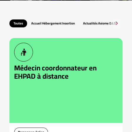
Toutes
Accueil Hébergement Insertion
Actualités Axiome D.I.S.
Asso
Médecin coordonnateur en
EHPAD à distance