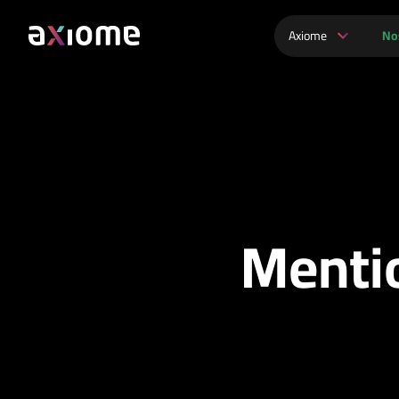
Axiome
No
Mentio