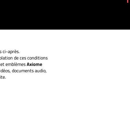
 ci-après.
olation de ces conditions
ms et emblèmes
Axiome
 vidéos, documents audio,
te.