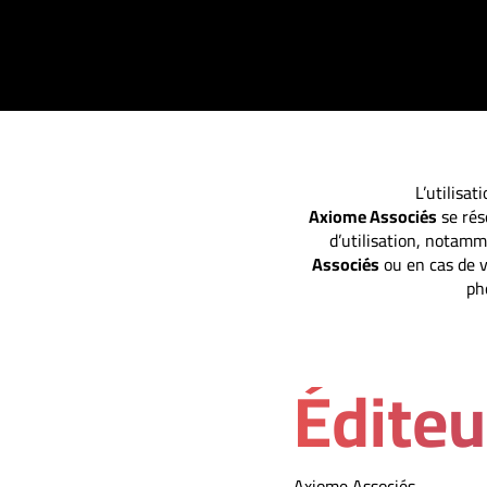
L’utilisa
Axiome Associés
se rés
d’utilisation, notam
Associés
ou en cas de v
ph
Éditeu
Axiome Associés