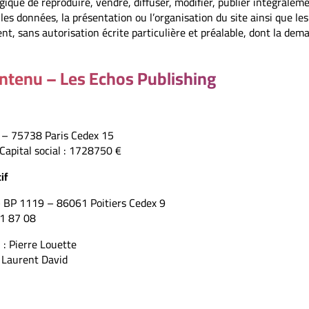
ique de reproduire, vendre, diffuser, modifier, publier intégralem
les données, la présentation ou l’organisation du site ainsi que le
ent, sans autorisation écrite particulière et préalable, dont la de
ontenu – Les Echos Publishing
e – 75738 Paris Cedex 15
apital social : 1728750 €
if
– BP 1119 – 86061 Poitiers Cedex 9
1 87 08
 : Pierre Louette
: Laurent David