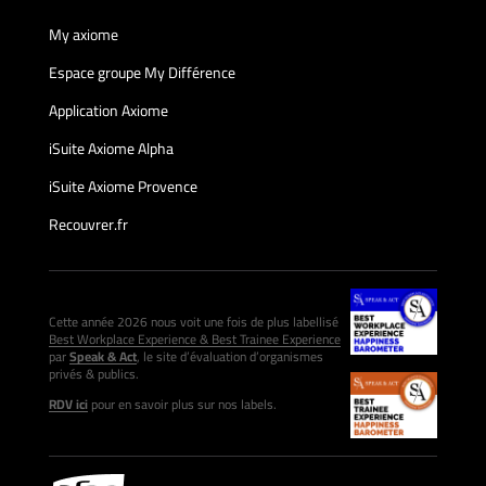
My axiome
Espace groupe My Différence
Application Axiome
iSuite Axiome Alpha
iSuite Axiome Provence
Recouvrer.fr
Cette année 2026 nous voit une fois de plus labellisé
Best Workplace Experience & Best Trainee Experience
par
Speak & Act
, le site d’évaluation d’organismes
privés & publics.
RDV ici
pour en savoir plus sur nos labels.