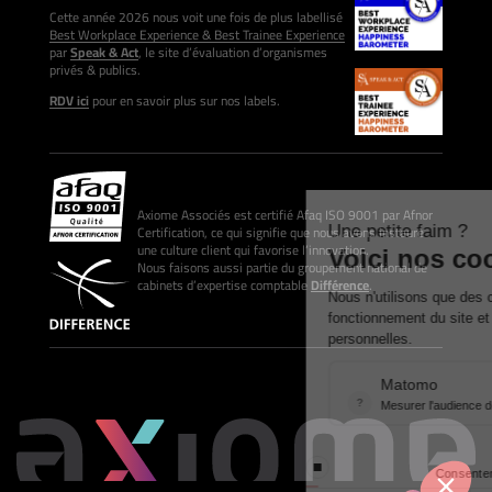
Cette année 2026 nous voit une fois de plus labellisé
Best Workplace Experience & Best Trainee Experience
par
Speak & Act
, le site d’évaluation d’organismes
privés & publics.
RDV ici
pour en savoir plus sur nos labels.
Axiome Associés est certifié Afaq ISO 9001 par Afnor
Certification, ce qui signifie que nous avons instauré
une culture client qui favorise l’innovation.
Nous faisons aussi partie du groupement national de
cabinets d’expertise comptable
Différence
.