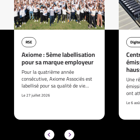
RSE
Digita
Axiome : 5ème labellisation
Cent
pour sa marque employeur
émis
haus
Pour la quatrième année
consécutive, Axiome Associés est
Une ré
labellisé pour sa qualité de vie…
émissi
ont at
Le 27 juillet 2026
Le 6 ao