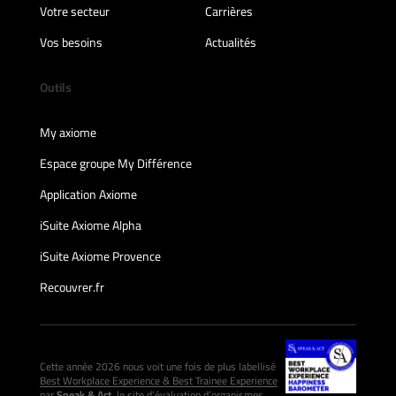
Votre secteur
Carrières
Vos besoins
Actualités
Outils
My axiome
Espace groupe My Différence
Application Axiome
iSuite Axiome Alpha
iSuite Axiome Provence
Recouvrer.fr
Cette année 2026 nous voit une fois de plus labellisé
Best Workplace Experience & Best Trainee Experience
par
Speak & Act
, le site d’évaluation d’organismes