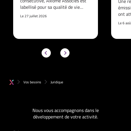
consécutive, Axiome Associés est
Une ré
labellisé pour sa qualité de vie…
émissi
ont at
Le 27 juillet 2026
Le 6 ao
Vos besoins
Juridique
Nous vous accompagnons dans le
développement de votre activité.