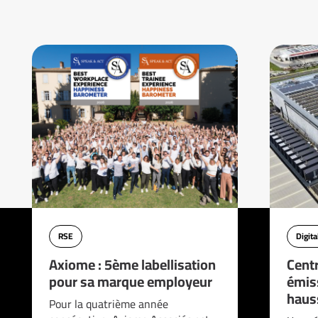
RSE
Digita
Axiome : 5ème labellisation
Cent
pour sa marque employeur
émis
haus
Pour la quatrième année