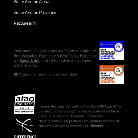
iSuite Axiome Alpha
iSuite Axiome Provence
Recouvrer.fr
Cette année 2026 nous voit une fois de plus labellisé
Best Workplace Experience & Best Trainee Experience
par
Speak & Act
, le site d’évaluation d’organismes
privés & publics.
RDV ici
pour en savoir plus sur nos labels.
Axiome Associés est certifié Afaq ISO 9001 par Afnor
Certification, ce qui signifie que nous avons instauré
une culture client qui favorise l’innovation.
Nous faisons aussi partie du groupement national de
cabinets d’expertise comptable
Différence
.