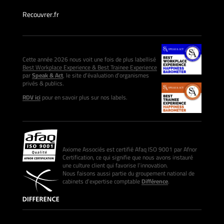
Recouvrer.fr
Cette année 2026 nous voit une fois de plus labellisé
Best Workplace Experience & Best Trainee Experience
par
Speak & Act
, le site d’évaluation d’organismes
privés & publics.
RDV ici
pour en savoir plus sur nos labels.
Axiome Associés est certifié Afaq ISO 9001 par Afnor
Certification, ce qui signifie que nous avons instauré
une culture client qui favorise l’innovation.
Nous faisons aussi partie du groupement national de
cabinets d’expertise comptable
Différence
.