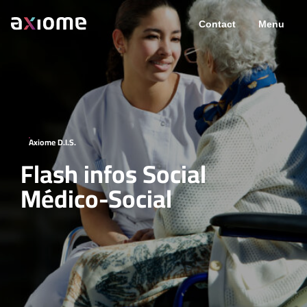
Contact
Menu
Axiome D.I.S.
Flash infos Social
Médico-Social