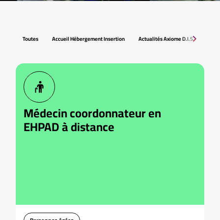
Toutes
Accueil Hébergement Insertion
Actualités Axiome D.I.S.
Asso
Médecin coordonnateur en
EHPAD à distance