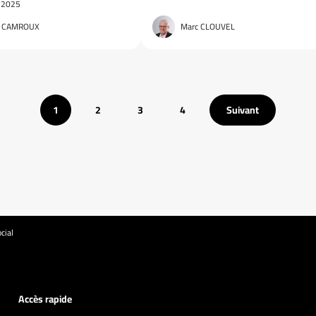
 2025
ie CAMROUX
Marc CLOUVEL
1
2
3
4
Suivant
cial
Accès rapide