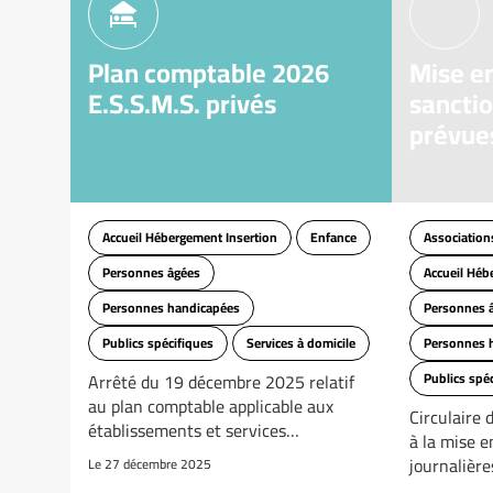
Plan comptable 2026
Mise e
E.S.S.M.S. privés
sanctio
prévue
Accueil Hébergement Insertion
Enfance
Association
Personnes âgées
Accueil Héb
Personnes handicapées
Personnes 
Publics spécifiques
Services à domicile
Personnes 
Arrêté du 19 décembre 2025 relatif
Publics spé
au plan comptable applicable aux
Circulaire 
établissements et services…
à la mise e
journalièr
Le 27 décembre 2025