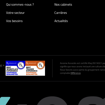
Qui sommes-nous ?
Nos cabinets
Votre secteur
Carrières
Vos besoins
Actualités
Axiome Associés est certifié Afaq ISO 9001 par A
ct
, le
signifie que nous avons instauré une culture clie
Nous faisons aussi partie du groupement nation
comptable
Différence
.