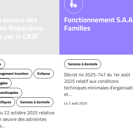
n oeuvre des
Fonctionnement S.A.A
ns financières
Familles
s par le CASF
s
Services à domicile
ergement Insertion
Enfance
Décret no 2025-747 du 1er août
2025 relatif aux conditions
âgées
techniques minimales d’organisat
handicapées
et…
cifiques
Services à domicile
Le 2 août 2025
du 22 octobre 2025 relative
n oeuvre des astreintes
es…