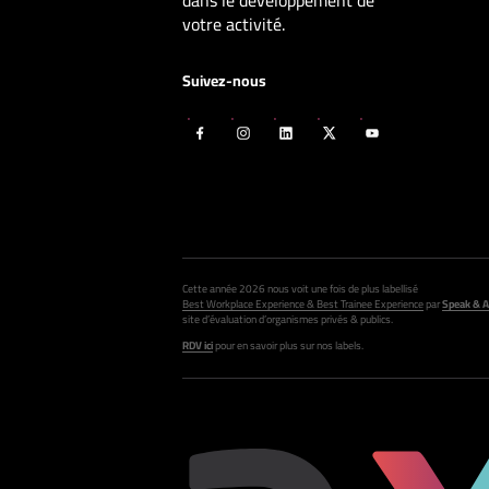
dans le développement de
votre activité.
Suivez-nous
Cette année 2026 nous voit une fois de plus labellisé
Best Workplace Experience & Best Trainee Experience
par
Speak & A
site d’évaluation d’organismes privés & publics.
RDV ici
pour en savoir plus sur nos labels.