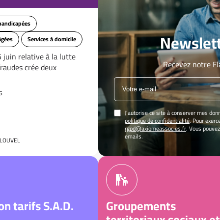
handicapées
Newslett
âgées
Services à domicile
 juin relative à la lutte
Recevez notre Fl
fraudes crée deux
…
6
J'autorise ce site à conserver mes don
politique de confidentialité
. Pour exerc
rgpd@axiomeassocies.fr
. Vous pouvez
emails.
CLOUVEL
on tarifs S.A.D.
Groupements
territoriaux sociaux et