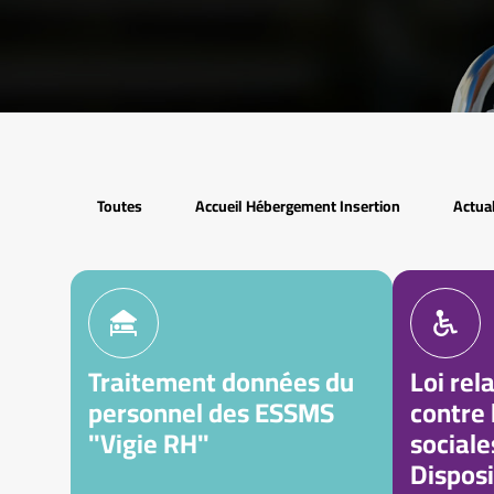
Toutes
Accueil Hébergement Insertion
Actual
Traitement données du
Loi rela
personnel des ESSMS
contre 
"Vigie RH"
sociales
Disposi