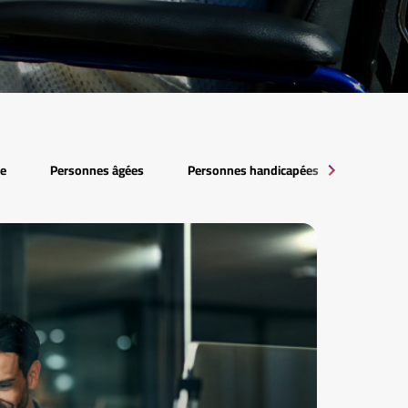
e
Personnes âgées
Personnes handicapées
Publics 