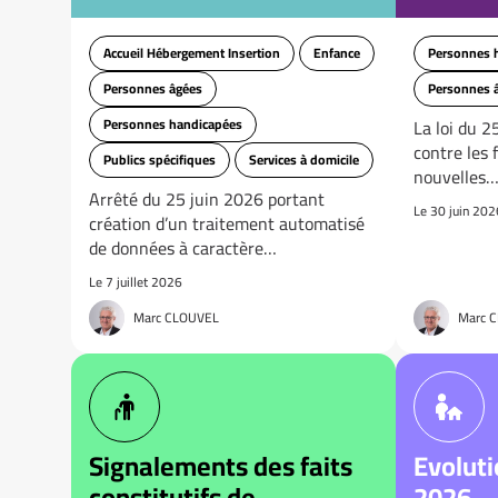
Accueil Hébergement Insertion
Enfance
Personnes 
Personnes âgées
Personnes 
Personnes handicapées
La loi du 25
contre les 
Publics spécifiques
Services à domicile
nouvelles
Arrêté du 25 juin 2026 portant
Le 30 juin 202
création d’un traitement automatisé
de données à caractère…
Le 7 juillet 2026
Marc CLOUVEL
Marc 
Signalements des faits
Evoluti
constitutifs de
2026