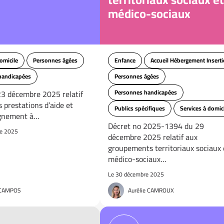
médico-sociaux
omicile
Personnes âgées
Enfance
Accueil Hébergement Insert
handicapées
Personnes âgées
23 décembre 2025 relatif
Personnes handicapées
s prestations d’aide et
Publics spécifiques
Services à domic
gnement à…
Décret no 2025-1394 du 29
re 2025
décembre 2025 relatif aux
groupements territoriaux sociaux 
médico-sociaux…
Le 30 décembre 2025
 CAMPOS
Aurélie CAMROUX