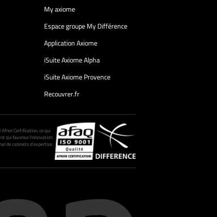
My axiome
Espace groupe My Différence
Application Axiome
iSuite Axiome Alpha
iSuite Axiome Provence
Recouvrer.fr
fnor Certification, ce qui
nt qui favorise l’innovation.
al de cabinets d’expertise