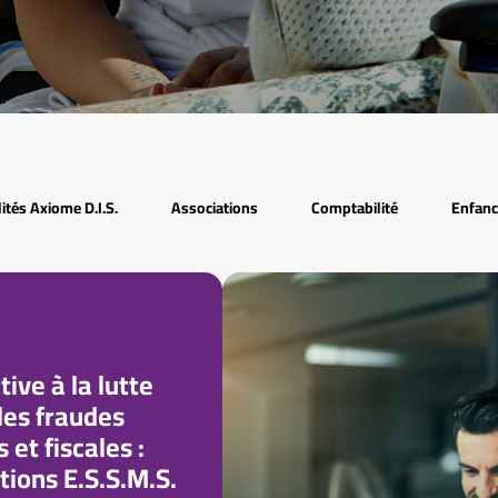
ités Axiome D.I.S.
Associations
Comptabilité
Enfanc
tive à la lutte
les fraudes
 et fiscales :
tions E.S.S.M.S.