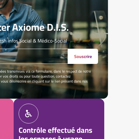
er Axiome D.I.S.
ash infos Social & Médico-Social
Souscrire
nées transmises via ce formulaire, dans le respect de notre
er vos droits ou pour toute question, contactez
 vous désinscrire en cliquant sur le lien présent dans nos
Contrôle effectué dans
les espaces à usage