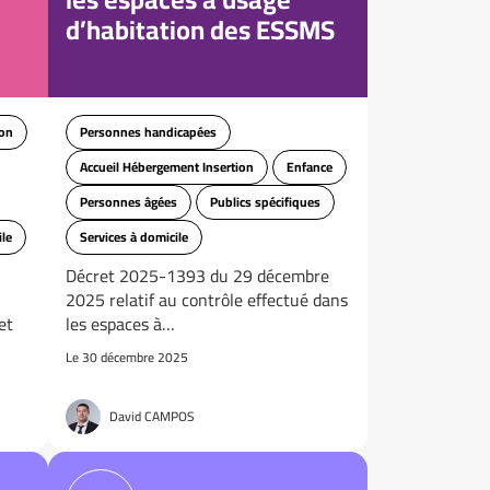
d’habitation des ESSMS
ion
Personnes handicapées
Accueil Hébergement Insertion
Enfance
Personnes âgées
Publics spécifiques
ile
Services à domicile
Décret 2025-1393 du 29 décembre
2025 relatif au contrôle effectué dans
et
les espaces à…
Le 30 décembre 2025
David CAMPOS