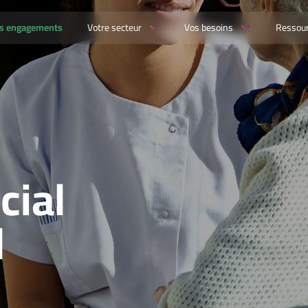
s engagements
Votre secteur
Vos besoins
Ressou
cial
l