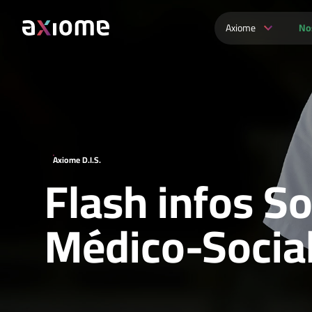
Axiome
No
Axiome D.I.S.
Flash infos So
Médico-Socia