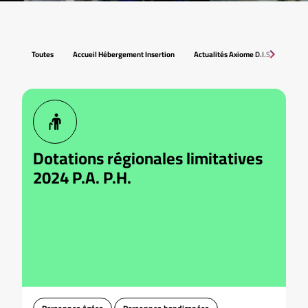
Toutes
Accueil Hébergement Insertion
Actualités Axiome D.I.S.
Asso
Dotations régionales limitatives
2024 P.A. P.H.