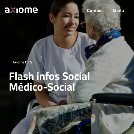
Contact
Menu
Axiome D.I.S.
Flash infos Social
Médico-Social