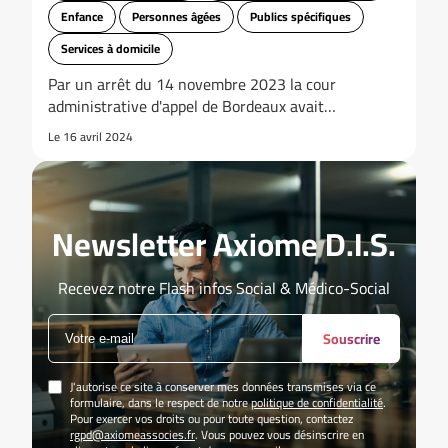
Enfance
Personnes âgées
Publics spécifiques
Services à domicile
Par un arrêt du 14 novembre 2023 la cour
administrative d'appel de Bordeaux avait…
Le 16 avril 2024
Newsletter Axiome D.I.S.
Recevez notre Flash infos Social & Médico-Social
Souscrire
J'autorise ce site à conserver mes données transmises via ce
formulaire, dans le respect de notre
politique de confidentialité
.
Pour exercer vos droits ou pour toute question, contactez
rgpd@axiomeassocies.fr
. Vous pouvez vous désinscrire en