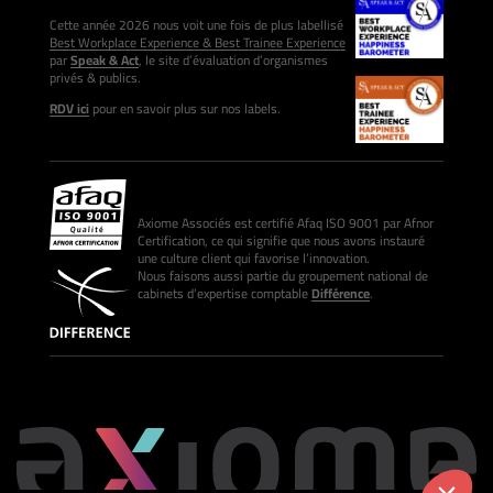
Cette année 2026 nous voit une fois de plus labellisé
Best Workplace Experience & Best Trainee Experience
par
Speak & Act
, le site d’évaluation d’organismes
privés & publics.
RDV ici
pour en savoir plus sur nos labels.
Axiome Associés est certifié Afaq ISO 9001 par Afnor
Certification, ce qui signifie que nous avons instauré
une culture client qui favorise l’innovation.
Nous faisons aussi partie du groupement national de
cabinets d’expertise comptable
Différence
.