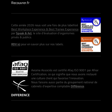
Recouvrer.fr
Cette année 2026 nous voit une fois de plus labellisé
Best Workplace Experience & Best Trainee Experience
par
Speak & Act
, le site d’évaluation d’organismes
privés & publics.
RDV ici
pour en savoir plus sur nos labels.
Axiome Associés est certifié Afaq ISO 9001 par Afnor
Certification, ce qui signifie que nous avons instauré
une culture client qui favorise l’innovation.
Nous faisons aussi partie du groupement national de
cabinets d’expertise comptable
Différence
.