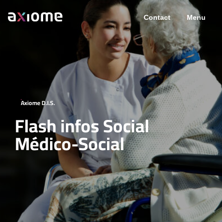
Contact
Menu
Axiome D.I.S.
Flash infos Social
Médico-Social