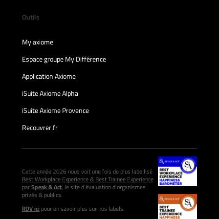
Outils
My axiome
Espace groupe My Différence
Application Axiome
iSuite Axiome Alpha
iSuite Axiome Provence
Recouvrer.fr
Cette année 2026 nous voit une fois de plus labellisé
Best Workplace Experience & Best Trainee Experience
par
Speak & Act
, le site d’évaluation d’organismes
privés & publics.
RDV ici
pour en savoir plus sur nos labels.