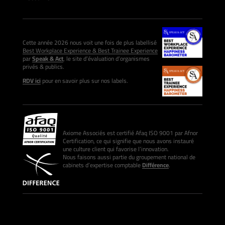
Cette année 2026 nous voit une fois de plus labellisé
Best Workplace Experience & Best Trainee Experience
par
Speak & Act
, le site d’évaluation d’organismes
privés & publics.
RDV ici
pour en savoir plus sur nos labels.
Axiome Associés est certifié Afaq ISO 9001 par Afnor
Certification, ce qui signifie que nous avons instauré
une culture client qui favorise l’innovation.
Nous faisons aussi partie du groupement national de
cabinets d’expertise comptable
Différence
.