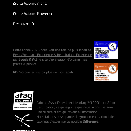
iSuite Axiome Alpha
iSuite Axiome Provence
Recouvrer.fr
Cette année 2026 nous voit une fois de plus labellisé
Best Workplace Experience & Best Trainee Experience
par
Speak & Act
, le site d’évaluation d’organismes
privés & publics.
RDV ici
pour en savoir plus sur nos labels.
Axiome Associés est certifié Afaq ISO 9001 par Afnor
Certification, ce qui signifie que nous avons instauré
une culture client qui favorise l’innovation.
Nous faisons aussi partie du groupement national de
cabinets d’expertise comptable
Différence
.