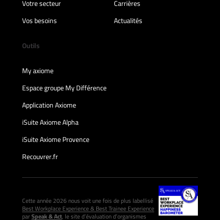
Votre secteur
Carrières
Vos besoins
Actualités
Outils
My axiome
Espace groupe My Différence
Application Axiome
iSuite Axiome Alpha
iSuite Axiome Provence
Recouvrer.fr
Cette année 2026 nous voit une fois de plus labellisé
Best Workplace Experience & Best Trainee Experience
par
Speak & Act
, le site d’évaluation d’organismes