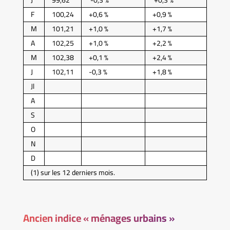
J
99,62
-0,3 %
+0,3 %
F
100,24
+0,6 %
+0,9 %
M
101,21
+1,0 %
+1,7 %
A
102,25
+1,0 %
+2,2 %
M
102,38
+0,1 %
+2,4 %
J
102,11
-0,3 %
+1,8 %
Jl
A
S
O
N
D
(1) sur les 12 derniers mois.
Ancien indice « ménages urbains »