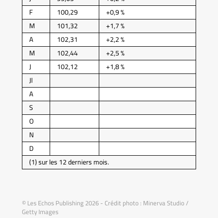
F
100,29
+0,9 %
M
101,32
+1,7 %
A
102,31
+2,2 %
M
102,44
+2,5 %
J
102,12
+1,8 %
Jl
A
S
O
N
D
(1) sur les 12 derniers mois.
© Les Echos Publishing 2026 - Crédit photo : Minerva Studio /
Getty Images