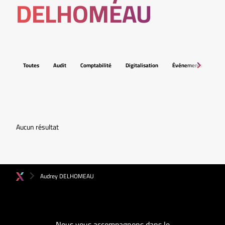
DELHOMEAU
Toutes
Audit
Comptabilité
Digitalisation
Événements
Fis
Aucun résultat
Audrey DELHOMEAU
Nous vous accompagnons dans le