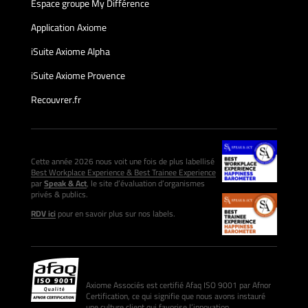
Espace groupe My Différence
Application Axiome
iSuite Axiome Alpha
iSuite Axiome Provence
Recouvrer.fr
Cette année 2026 nous voit une fois de plus labellisé
Best Workplace Experience & Best Trainee Experience
par
Speak & Act
, le site d’évaluation d’organismes
privés & publics.
RDV ici
pour en savoir plus sur nos labels.
Axiome Associés est certifié Afaq ISO 9001 par Afnor
Certification, ce qui signifie que nous avons instauré
une culture client qui favorise l’innovation.