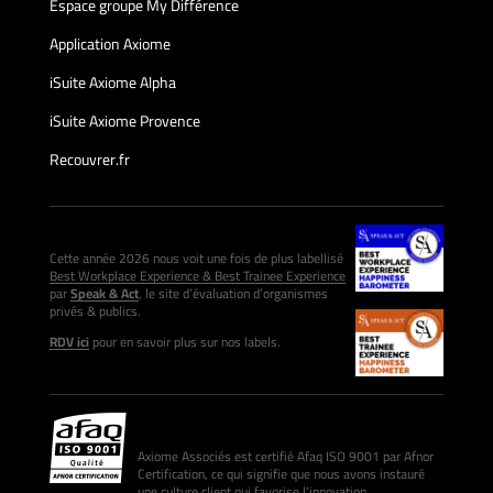
Espace groupe My Différence
Application Axiome
iSuite Axiome Alpha
iSuite Axiome Provence
Recouvrer.fr
Cette année 2026 nous voit une fois de plus labellisé
Best Workplace Experience & Best Trainee Experience
par
Speak & Act
, le site d’évaluation d’organismes
privés & publics.
RDV ici
pour en savoir plus sur nos labels.
Axiome Associés est certifié Afaq ISO 9001 par Afnor
Certification, ce qui signifie que nous avons instauré
une culture client qui favorise l’innovation.