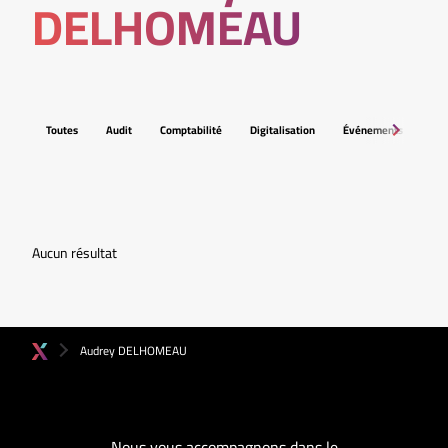
DELHOMEAU
Toutes
Audit
Comptabilité
Digitalisation
Événements
Fis
Aucun résultat
Audrey DELHOMEAU
Nous vous accompagnons dans le