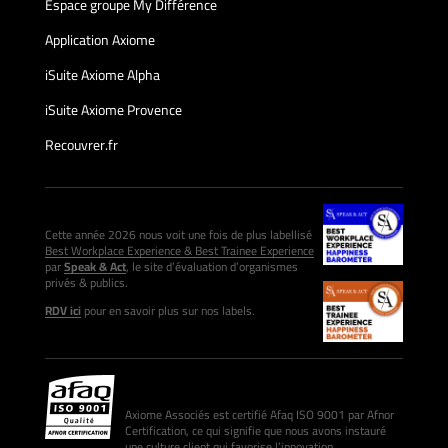
Espace groupe My Différence
Application Axiome
iSuite Axiome Alpha
iSuite Axiome Provence
Recouvrer.fr
Cette année 2026 nous voit une fois de plus labellisé
Best Workplace Experience & Best Trainee Experience
par
Speak & Act
, le site d’évaluation d’organismes
privés & publics.
RDV ici
pour en savoir plus sur nos labels.
Axiome Associés est certifié Afaq ISO 9001 par Afnor
Certification, ce qui signifie que nous avons instauré
une culture client qui favorise l’innovation.