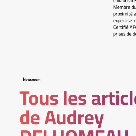
collaborat
Membre du 
proximité a
expertise-c
Certifié AF
prises de d
Newsroom
Tous les artic
de Audrey