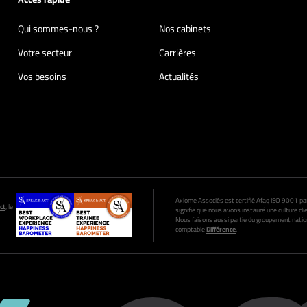
Qui sommes-nous ?
Nos cabinets
Votre secteur
Carrières
Vos besoins
Actualités
Axiome Associés est certifié Afaq ISO 9001 par A
ct
, le
signifie que nous avons instauré une culture clie
Nous faisons aussi partie du groupement nation
comptable
Différence
.