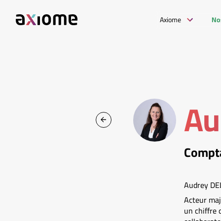
Axiome
No
Au
Comptab
Audrey DEL
Acteur maj
un chiffre 