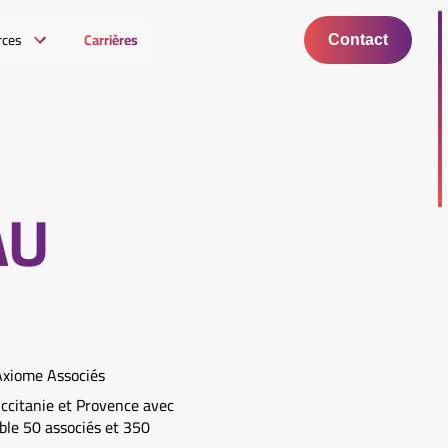
rces
Carrières
Contact
AU
Axiome Associés
ccitanie et Provence avec
mble 50 associés et 350