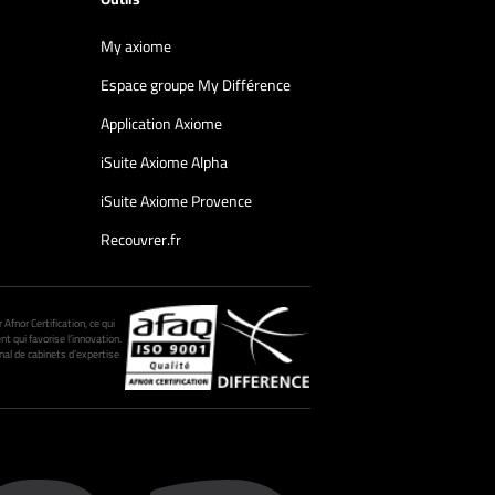
My axiome
Espace groupe My Différence
Application Axiome
iSuite Axiome Alpha
iSuite Axiome Provence
Recouvrer.fr
fnor Certification, ce qui
nt qui favorise l’innovation.
al de cabinets d’expertise