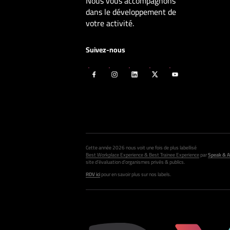
Nous vous accompagnons
dans le développement de
votre activité.
Suivez-nous
Cette année 2026 nous voit une fois de plus labellisé
Best Workplace Experience & Best Trainee Experience
par
Speak & A
site d’évaluation d’organismes privés & publics.
RDV ici
pour en savoir plus sur nos labels.