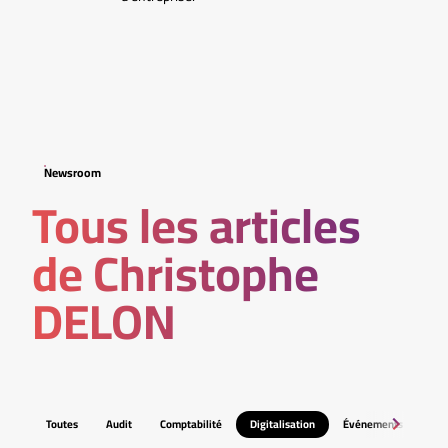
Newsroom
Tous les articles
de Christophe
DELON
Toutes
Audit
Comptabilité
Digitalisation
Événements
Fis