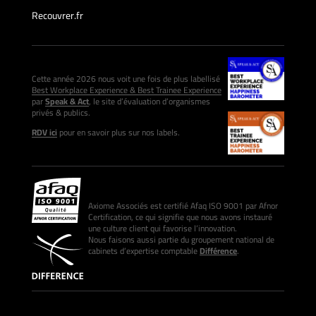
Recouvrer.fr
Cette année 2026 nous voit une fois de plus labellisé
Best Workplace Experience & Best Trainee Experience
par
Speak & Act
, le site d’évaluation d’organismes
privés & publics.
RDV ici
pour en savoir plus sur nos labels.
Axiome Associés est certifié Afaq ISO 9001 par Afnor
Certification, ce qui signifie que nous avons instauré
une culture client qui favorise l’innovation.
Nous faisons aussi partie du groupement national de
cabinets d’expertise comptable
Différence
.