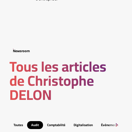
Newsroom
Tous les articles
de Christophe
DELON
Toutes
Audit
Comptabilité
Digitalisation
Événements
Fis