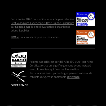
Cette année 2026 nous voit une fois de plus labellisé
Best Workplace Experience & Best Trainee Experience
par
Speak & Act
, le site d’évaluation d’organismes
privés & publics.
RDV ici
pour en savoir plus sur nos labels.
Axiome Associés est certifié Afaq ISO 9001 par Afnor
Certification, ce qui signifie que nous avons instauré
une culture client qui favorise l’innovation.
Nous faisons aussi partie du groupement national de
cabinets d’expertise comptable
Différence
.