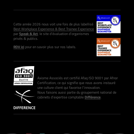
Cette année 2026 nous voit une fois de plus labellisé
Best Workplace Experience & Best Trainee Experience
par
Speak & Act
, le site d’évaluation d’organismes
privés & publics.
RDV ici
pour en savoir plus sur nos labels.
Axiome Associés est certifié Afaq ISO 9001 par Afnor
Certification, ce qui signifie que nous avons instauré
une culture client qui favorise l’innovation.
Nous faisons aussi partie du groupement national de
cabinets d’expertise comptable
Différence
.