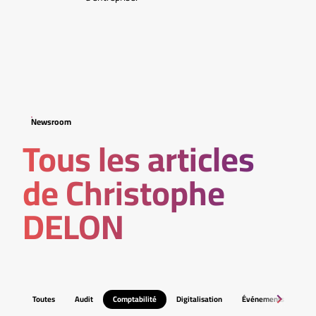
Newsroom
Tous les articles
de Christophe
DELON
Toutes
Audit
Comptabilité
Digitalisation
Événements
Fis