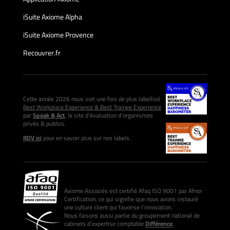
iSuite Axiome Alpha
iSuite Axiome Provence
Recouvrer.fr
Cette année 2026 nous voit une fois de plus labellisé
Best Workplace Experience & Best Trainee Experience
par
Speak & Act
, le site d’évaluation d’organismes
privés & publics.
RDV ici
pour en savoir plus sur nos labels.
Axiome Associés est certifié Afaq ISO 9001 par Afnor
Certification, ce qui signifie que nous avons instauré
une culture client qui favorise l’innovation.
Nous faisons aussi partie du groupement national de
cabinets d’expertise comptable
Différence
.