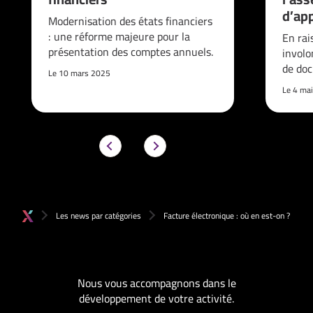
d’ap
Modernisation des états financiers
: une réforme majeure pour la
En rai
présentation des comptes annuels.
involo
de do
Le 10 mars 2025
Le 4 ma
Les news par catégories
Facture électronique : où en est-on ?
Nous vous accompagnons dans le
développement de votre activité.