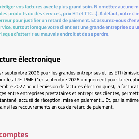
à rédiger vos factures avec le plus grand soin. N’omettez aucune m
es produits ou des services, prix HT et TTC...). À défaut, votre cli
erreur pour justifier un retard de paiement. Et assurez-vous d’env
rvice, surtout lorsque votre client est une grande entreprise ou u
risque d’atterrir au mauvais endroit et de se perdre.
acture électronique
r septembre 2026 pour les grandes entreprises et les ETI (émissio
pour les TPE-PME (1er septembre 2026 uniquement pour la récepti
tembre 2027 pour l’émission de factures électroniques), la facturat
es entre entreprises prestataires et entreprises clientes, permettr
nstantané, accusé de réception, mise en paiement… Et, par la même
er ainsi les recouvrements en cas de retard de paiement.
acomptes