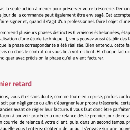
 pas la seule action à mener pour préserver votre trésorerie. Dema
 le jour de la commande peut également être envisagé. Cet acompt
faire signer et, quand il s’agit d’un professionnel, faire l’objet d’u
comprend plusieurs phases distinctes (livraisons échelonnées, ét
alisation d’une étude technique…), vous pouvez aussi établir des fa
e la phase correspondante a été réalisée. Bien entendu, cette fac
vis ou dans le contrat qui vous lie à votre client. Et chaque facture
ndiquer avec précision la phase qu’elle vient facturer.
ier retard
ions, vous êtes sans doute, comme toute entreprise, parfois confr
soit par négligence ou afin d’épargner leur propre trésorerie, certa
anciez avant de régler leur facture. Il vous faut donc être parfai
façon à pouvoir procéder à une relance dès le premier jour de ret
courriel de relance à votre client, puis, dans un second temps, p
aquelle vous tenterez d’obtenir de lui qu’il s’engage sur une nouv