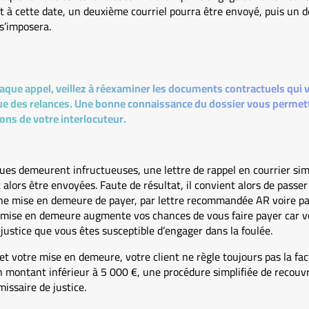
t à cette date, un deuxième courriel pourra être envoyé, puis un 
s’imposera.
aque appel, veillez à réexaminer les documents contractuels qui vou
ue des relances. Une bonne connaissance du dossier vous permettr
ions de votre interlocuteur.
ues demeurent infructueuses, une lettre de rappel en courrier simp
ors être envoyées. Faute de résultat, il convient alors de passer 
une mise en demeure de payer, par lettre recommandée AR voire pa
la mise en demeure augmente vos chances de vous faire payer car vo
 justice que vous êtes susceptible d’engager dans la foulée.
 et votre mise en demeure, votre client ne règle toujours pas la fa
 montant inférieur à 5 000 €, une procédure simplifiée de recou
issaire de justice.