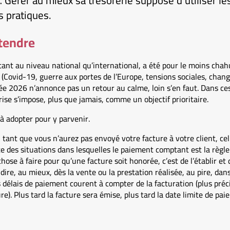
Gérer au mieux sa trésorerie suppose d’utiliser les
s pratiques.
ttendre
tant au niveau national qu’international, a été pour le moins chah
 (Covid-19, guerre aux portes de l’Europe, tensions sociales, chan
ée 2026 n’annonce pas un retour au calme, loin s’en faut. Dans ces
rise s’impose, plus que jamais, comme un objectif prioritaire.
à adopter pour y parvenir.
: tant que vous n’aurez pas envoyé votre facture à votre client, cel
te des situations dans lesquelles le paiement comptant est la règl
ose à faire pour qu’une facture soit honorée, c’est de l’établir et 
-dire, au mieux, dès la vente ou la prestation réalisée, au pire, dans
es délais de paiement courent à compter de la facturation (plus pré
re). Plus tard la facture sera émise, plus tard la date limite de paie