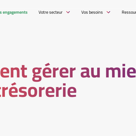
s engagements
Votre secteur
Vos besoins
Ressou
nt gérer au mi
trésorerie