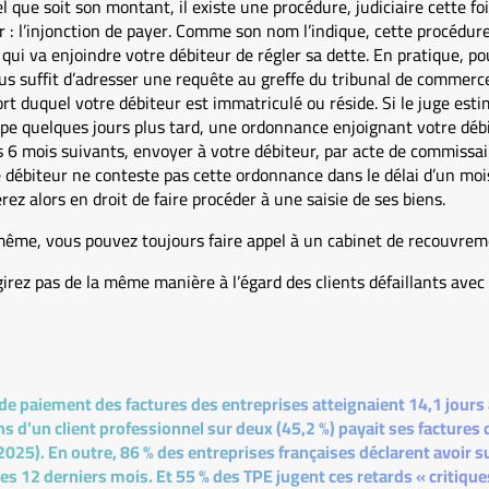
 que soit son montant, il existe une procédure, judiciaire cette foi
 : l’injonction de payer. Comme son nom l’indique, cette procédur
qui va enjoindre votre débiteur de régler sa dette. En pratique, 
vous suffit d’adresser une requête au greffe du tribunal de commerce
sort duquel votre débiteur est immatriculé ou réside. Si le juge est
cipe quelques jours plus tard, une ordonnance enjoignant votre débi
s 6 mois suivants, envoyer à votre débiteur, par acte de commissair
 débiteur ne conteste pas cette ordonnance dans le délai d’un moi
ez alors en droit de faire procéder à une saisie de ses biens.
même, vous pouvez toujours faire appel à un cabinet de recouvrem
irez pas de la même manière à l’égard des clients défaillants avec
 de paiement des factures des entreprises atteignaient 14,1 jours
s d’un client professionnel sur deux (45,2 %) payait ses factures d
025). En outre, 86 % des entreprises françaises déclarent avoir s
s 12 derniers mois. Et 55 % des TPE jugent ces retards « critiques