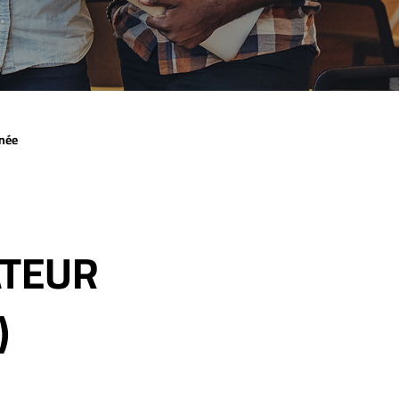
née
ATEUR
)