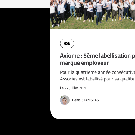
RSE
Axiome : 5ème labellisation 
marque employeur
Pour la quatrième année consécutiv
Associés est labellisé pour sa qualit
Le 27 juillet 2026
Denis STANISLAS