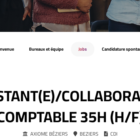
envenue
Bureaux et équipe
Jobs
Candidature sponta
STANT(E)/COLLABOR
COMPTABLE 35H (H/F
AXIOME BÉZIERS
BEZIERS
CDI