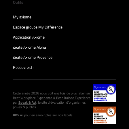
Outils
My axiome
Espace groupe My Différence
Application Axiome
iSuite Axiome Alpha
iSuite Axiome Provence
Recouvrer.fr
Cette année 2026 nous voit une fois de plus labellisé
Best Workplace Experience & Best Trainee Experience
par
Speak & Act
, le site d’évaluation d’organismes
privés & publics.
RDV ici
pour en savoir plus sur nos labels.