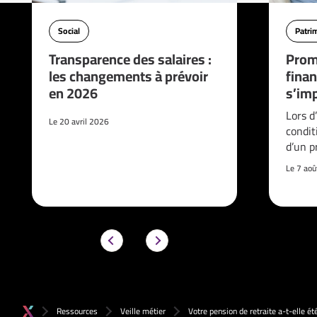
Social
Patri
Transparence des salaires :
Prom
les changements à prévoir
finan
en 2026
s’imp
Lors d
Le 20 avril 2026
condit
d’un p
Le 7 ao
Ressources
Veille métier
Votre pension de retraite a-t-elle ét