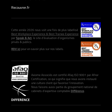
Recouvrer.fr
Cette année 2026 nous voit une fois de plus labellisé
Best Workplace Experience & Best Trainee Experience
par
Speak & Act
, le site d’évaluation d’organismes
privés & publics.
RDV ici
pour en savoir plus sur nos labels.
Axiome Associés est certifié Afaq ISO 9001 par Afnor
Certification, ce qui signifie que nous avons instauré
une culture client qui favorise l’innovation.
Nous faisons aussi partie du groupement national de
cabinets d’expertise comptable
Différence
.