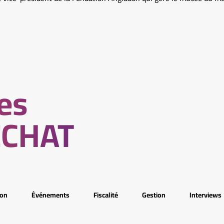
les
LECHAT
ion
Événements
Fiscalité
Gestion
Interviews