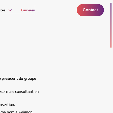
rces
Carrières
Contact
é président du groupe
ésormais consultant en
insertion.
même nom à Avignon.