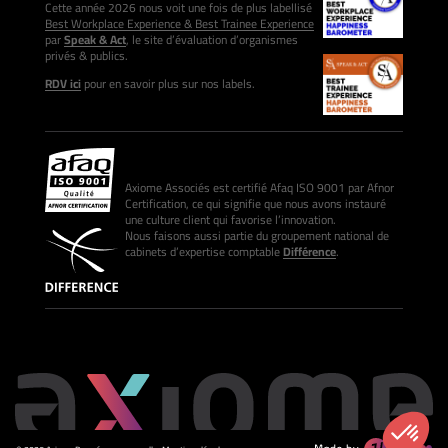
Cette année 2026 nous voit une fois de plus labellisé
Best Workplace Experience & Best Trainee Experience
par
Speak & Act
, le site d’évaluation d’organismes
privés & publics.
RDV ici
pour en savoir plus sur nos labels.
Axiome Associés est certifié Afaq ISO 9001 par Afnor
Certification, ce qui signifie que nous avons instauré
une culture client qui favorise l’innovation.
Nous faisons aussi partie du groupement national de
cabinets d’expertise comptable
Différence
.