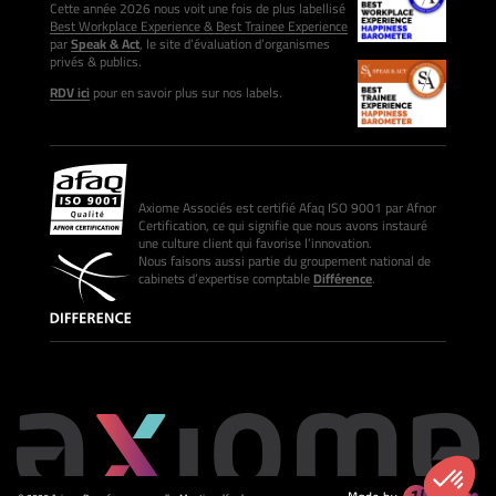
Cette année 2026 nous voit une fois de plus labellisé
Best Workplace Experience & Best Trainee Experience
par
Speak & Act
, le site d’évaluation d’organismes
privés & publics.
RDV ici
pour en savoir plus sur nos labels.
Axiome Associés est certifié Afaq ISO 9001 par Afnor
Certification, ce qui signifie que nous avons instauré
une culture client qui favorise l’innovation.
Nous faisons aussi partie du groupement national de
cabinets d’expertise comptable
Différence
.