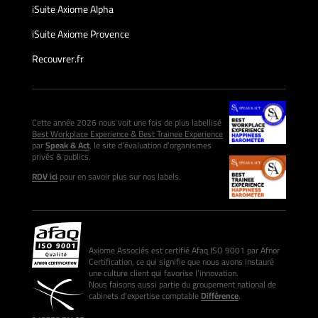
iSuite Axiome Alpha
iSuite Axiome Provence
Recouvrer.fr
Cette année 2026 nous voit une fois de plus labellisé
Best Workplace Experience & Best Trainee Experience
par
Speak & Act
, le site d’évaluation d’organismes
privés & publics.
RDV ici
pour en savoir plus sur nos labels.
Axiome Associés est certifié Afaq ISO 9001 par Afnor
Certification, ce qui signifie que nous avons instauré
une culture client qui favorise l’innovation.
Nous faisons aussi partie du groupement national de
cabinets d’expertise comptable
Différence
.