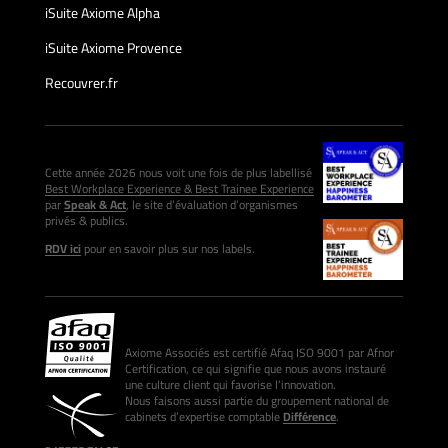
iSuite Axiome Alpha
iSuite Axiome Provence
Recouvrer.fr
Cette année 2026 nous voit une fois de plus labellisé
Best Workplace Experience & Best Trainee Experience
par
Speak & Act
, le site d’évaluation d’organismes
privés & publics.
RDV ici
pour en savoir plus sur nos labels.
Axiome Associés est certifié Afaq ISO 9001 par Afnor
Certification, ce qui signifie que nous avons instauré
une culture client qui favorise l’innovation.
Nous faisons aussi partie du groupement national de
cabinets d’expertise comptable
Différence
.