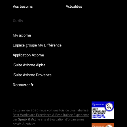
Vos besoins
Actualités
Outils
My axiome
Espace groupe My Différence
Application Axiome
iSuite Axiome Alpha
iSuite Axiome Provence
Recouvrer.fr
Cette année 2026 nous voit une fois de plus labellisé
Best Workplace Experience & Best Trainee Experience
par
Speak & Act
, le site d’évaluation d’organismes
privés & publics.