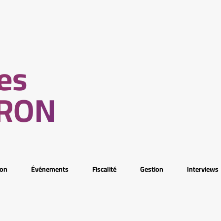
les
ERON
ion
Événements
Fiscalité
Gestion
Interviews