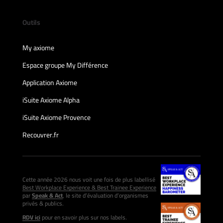
Outils
My axiome
Espace groupe My Différence
Application Axiome
iSuite Axiome Alpha
iSuite Axiome Provence
Recouvrer.fr
Cette année 2026 nous voit une fois de plus labellisé
Best Workplace Experience & Best Trainee Experience
par
Speak & Act
, le site d’évaluation d’organismes
privés & publics.
RDV ici
pour en savoir plus sur nos labels.