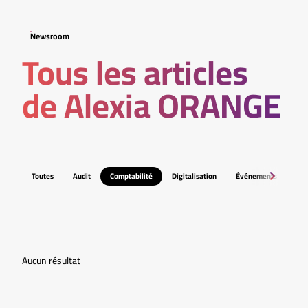
Newsroom
Tous les articles
de Alexia ORANGE
Toutes
Audit
Comptabilité
Digitalisation
Événements
Fis
Aucun résultat