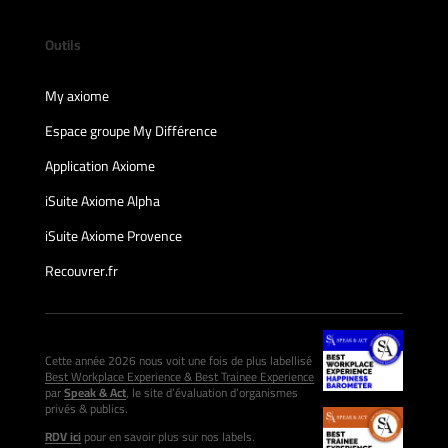
Outils
My axiome
Espace groupe My Différence
Application Axiome
iSuite Axiome Alpha
iSuite Axiome Provence
Recouvrer.fr
Cette année 2026 nous voit une fois de plus labellisé
Best Workplace Experience & Best Trainee Experience
par
Speak & Act
, le site d’évaluation d’organismes
privés & publics.
RDV ici
pour en savoir plus sur nos labels.