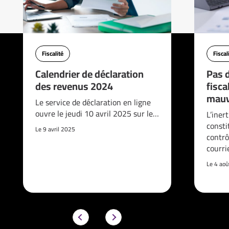
Fiscalité
Fiscal
Calendrier de déclaration
Pas d
des revenus 2024
fisca
mauv
Le service de déclaration en ligne
ouvre le jeudi 10 avril 2025 sur le…
L’iner
consti
Le 9 avril 2025
contrô
courri
Le 4 ao