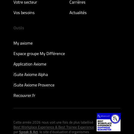
Votre secteur
Carrières
Vos besoins
Actualités
Outils
My axiome
Espace groupe My Différence
Application Axiome
iSuite Axiome Alpha
iSuite Axiome Provence
Recouvrer.fr
Cette année 2026 nous voit une fois de plus labellisé
Best Workplace Experience & Best Trainee Experience
par
Speak & Act
, le site d’évaluation d’organismes