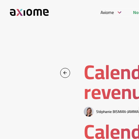
Axiome
No
Calend
reven
Stéphanie BISMAN-JAMMA
Calend