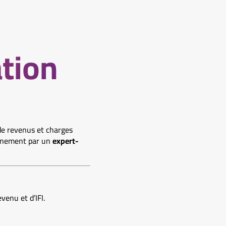
ation
 de revenus et charges
pagnement par un
expert-
enu et d’IFI.