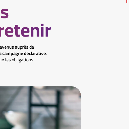
us
retenir
revenus auprès de
 la campagne déclarative
.
que les obligations