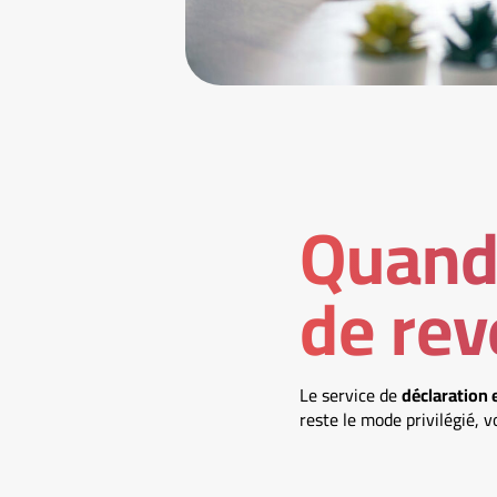
Quand 
de rev
Le service de
déclaration e
reste le mode privilégié, v