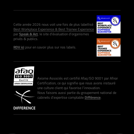
Cette année 2026 nous voit une fois de plus labellisé
Best Workplace Experience & Best Trainee Experience
par
Speak & Act
, le site d’évaluation d’organismes
privés & publics.
RDV ici
pour en savoir plus sur nos labels.
Axiome Associés est certifié Afaq ISO 9001 par Afnor
Certification, ce qui signifie que nous avons instauré
une culture client qui favorise l’innovation.
Nous faisons aussi partie du groupement national de
cabinets d’expertise comptable
Différence
.