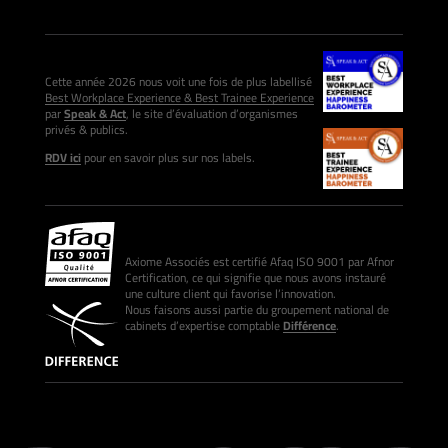
Cette année 2026 nous voit une fois de plus labellisé
Best Workplace Experience & Best Trainee Experience
par
Speak & Act
, le site d’évaluation d’organismes
privés & publics.
RDV ici
pour en savoir plus sur nos labels.
Axiome Associés est certifié Afaq ISO 9001 par Afnor
Certification, ce qui signifie que nous avons instauré
une culture client qui favorise l’innovation.
Nous faisons aussi partie du groupement national de
cabinets d’expertise comptable
Différence
.