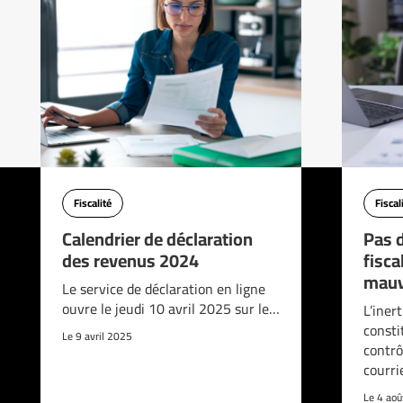
Fiscalité
Fiscal
Calendrier de déclaration
Pas d
des revenus 2024
fisca
mauv
Le service de déclaration en ligne
ouvre le jeudi 10 avril 2025 sur le…
L’iner
consti
Le 9 avril 2025
contrô
courri
Le 4 ao