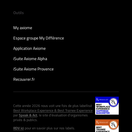
Outils
My axiome
Espace groupe My Différence
Application Axiome
iSuite Axiome Alpha
iSuite Axiome Provence
Recouvrer.fr
Cette année 2026 nous voit une fois de plus labellisé
Best Workplace Experience & Best Trainee Experience
par
Speak & Act
, le site d’évaluation d’organismes
privés & publics.
RDV ici
pour en savoir plus sur nos labels.