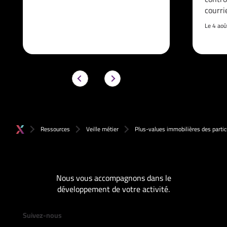
courri
Le 4 ao
Ressources
Veille métier
Plus-values immobilières des partic
Nous vous accompagnons dans le
développement de votre activité.
Suivez-nous