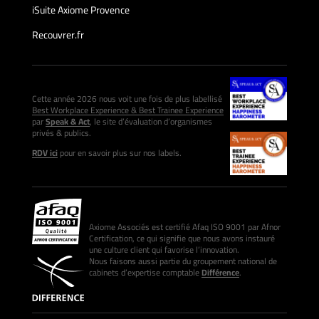
iSuite Axiome Provence
Recouvrer.fr
Cette année 2026 nous voit une fois de plus labellisé
Best Workplace Experience & Best Trainee Experience
par
Speak & Act
, le site d’évaluation d’organismes
privés & publics.
RDV ici
pour en savoir plus sur nos labels.
Axiome Associés est certifié Afaq ISO 9001 par Afnor
Certification, ce qui signifie que nous avons instauré
une culture client qui favorise l’innovation.
Nous faisons aussi partie du groupement national de
cabinets d’expertise comptable
Différence
.