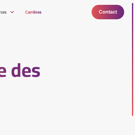
rces
Carrières
Contact
e des