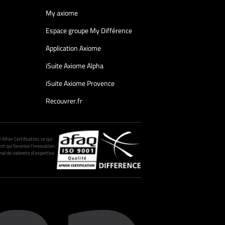
My axiome
Espace groupe My Différence
Application Axiome
iSuite Axiome Alpha
iSuite Axiome Provence
Recouvrer.fr
fnor Certification, ce qui
nt qui favorise l’innovation.
al de cabinets d’expertise