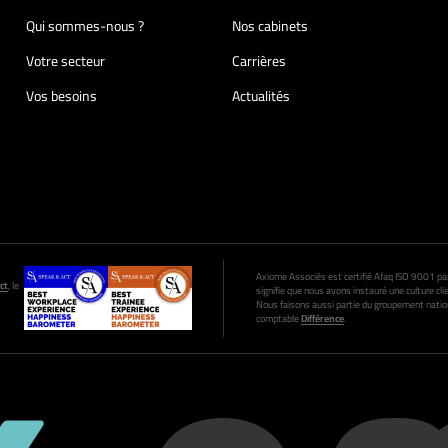
Qui sommes-nous ?
Nos cabinets
Votre secteur
Carrières
Vos besoins
Actualités
Axiome Associés est certifié Afaq ISO 9001 par A
ct
, le
signifie que nous avons instauré une culture clie
Nous faisons aussi partie du groupement nation
comptable
Différence
.