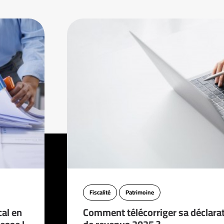
Fiscalité
Patrimoine
cal en
Comment télécorriger sa déclara