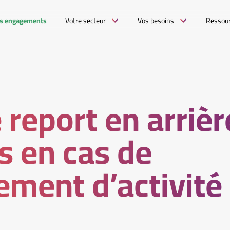
s engagements
Votre secteur
Vos besoins
Ressou
 report en arrièr
ts en cas de
ment d’activité