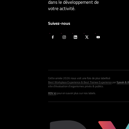
dans le développement de
votre activité.
Suivez-nous
Cette année 2026 nous voit une fois de plus labellisé
Best Workplace Experience & Best Trainee Experience
par
Speak & A
site d’évaluation d’organismes privés & publics.
RDV ici
pour en savoir plus sur nos labels.