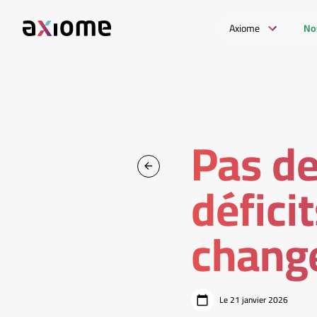
Axiome
No
Pas de
défici
change
Le 21 janvier 2026