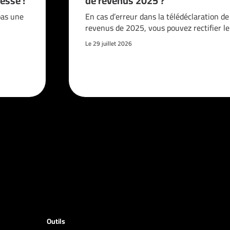
esse !
de revenus 2025 ?
pas une
En cas d’erreur dans la télédéclaration de
revenus de 2025, vous pouvez rectifier l
Le 29 juillet 2026
Outils