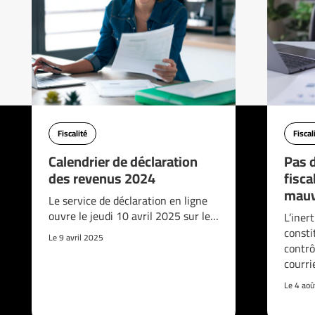
Fiscalité
Fiscal
Calendrier de déclaration
Pas d
des revenus 2024
fisca
mauv
Le service de déclaration en ligne
ouvre le jeudi 10 avril 2025 sur le…
L’iner
consti
Le 9 avril 2025
contrô
courri
Le 4 ao