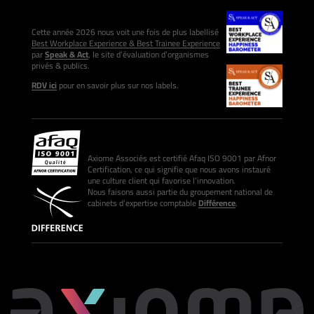
Cette année 2026 nous voit une fois de plus labellisé
Best Workplace Experience & Best Trainee Experience
par
Speak & Act
, le site d’évaluation d’organismes
privés & publics.
RDV ici
pour en savoir plus sur nos labels.
Axiome Associés est certifié Afaq ISO 9001 par Afnor
Certification, ce qui signifie que nous avons instauré
une culture client qui favorise l’innovation.
Nous faisons aussi partie du groupement national de
cabinets d’expertise comptable
Différence
.