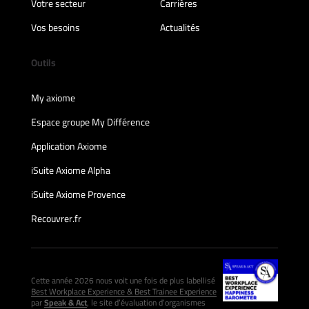
Votre secteur
Carrières
Vos besoins
Actualités
Outils
My axiome
Espace groupe My Différence
Application Axiome
iSuite Axiome Alpha
iSuite Axiome Provence
Recouvrer.fr
Cette année 2026 nous voit une fois de plus labellisé
Best Workplace Experience & Best Trainee Experience
par
Speak & Act
, le site d’évaluation d’organismes