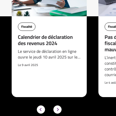
Fiscalité
Fiscal
Calendrier de déclaration
Pas d
des revenus 2024
fisca
mauv
Le service de déclaration en ligne
ouvre le jeudi 10 avril 2025 sur le…
L’iner
consti
Le 9 avril 2025
contrô
courri
Le 4 ao