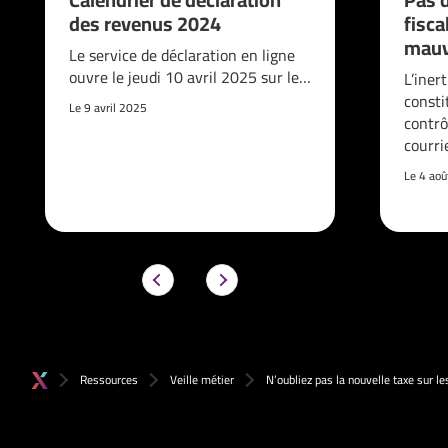
des revenus 2024
fisca
mauv
Le service de déclaration en ligne
ouvre le jeudi 10 avril 2025 sur le…
L’iner
consti
Le 9 avril 2025
contrô
courri
Le 4 ao
Ressources
Veille métier
N’oubliez pas la nouvelle taxe sur l