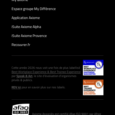
Espace groupe My Différence
Application Axiome
iSuite Axiome Alpha
iSuite Axiome Provence
Recouvrer.fr
Cette année 2026 nous voit une fois de plus labellisé
Best Workplace Experience & Best Trainee Experience
par
Speak & Act
, le site d’évaluation d’organismes
privés & publics.
RDV ici
pour en savoir plus sur nos labels.
Axiome Associés est certifié Afaq ISO 9001 par Afnor