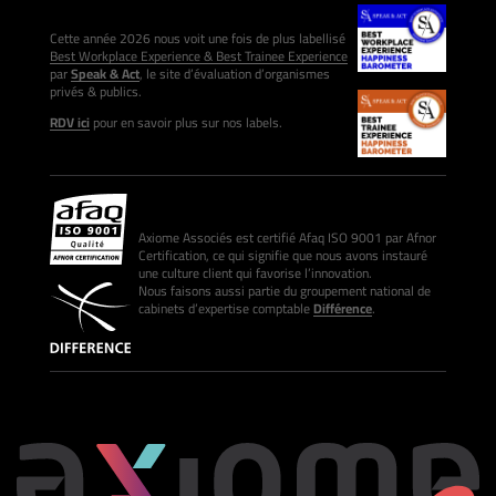
Cette année 2026 nous voit une fois de plus labellisé
Best Workplace Experience & Best Trainee Experience
par
Speak & Act
, le site d’évaluation d’organismes
privés & publics.
RDV ici
pour en savoir plus sur nos labels.
Axiome Associés est certifié Afaq ISO 9001 par Afnor
Certification, ce qui signifie que nous avons instauré
une culture client qui favorise l’innovation.
Nous faisons aussi partie du groupement national de
cabinets d’expertise comptable
Différence
.