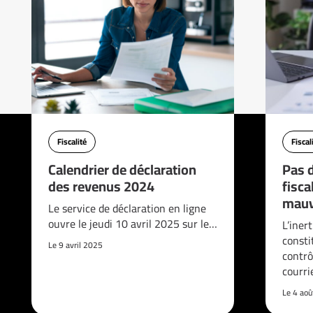
Fiscalité
Fiscal
Calendrier de déclaration
Pas d
des revenus 2024
fisca
mauv
Le service de déclaration en ligne
ouvre le jeudi 10 avril 2025 sur le…
L’iner
consti
Le 9 avril 2025
contrô
courri
Le 4 ao