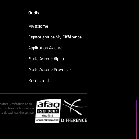
Outils
My axiome
Espace groupe My Différence
Application Axiome
iSuite Axiome Alpha
iSuite Axiome Provence
Recouvrer.fr
fnor Certification, ce qui
nt qui favorise l’innovation.
al de cabinets d’expertise