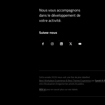
Nous vous accompagnons
dans le développement de
votre activité.
Suivez-nous
Cette année 2026 nous voit une fois de plus labellisé
Best Workplace Experience & Best Trainee Experience
par
Speak & A
site d’évaluation d’organismes privés & publics.
RDV ici
pour en savoir plus sur nos labels.