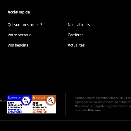
Accès rapide
Qui sommes-nous ?
Nos cabinets
Votre secteur
Carrières
Vos besoins
Actualités
Axiome Associés est certifié Afaq ISO 9001 par A
ct
, le
signifie que nous avons instauré une culture clie
Nous faisons aussi partie du groupement nation
comptable
Différence
.