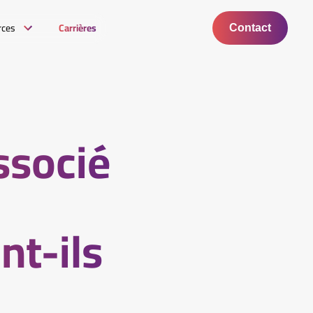
rces
Carrières
Contact
ssocié
t-ils