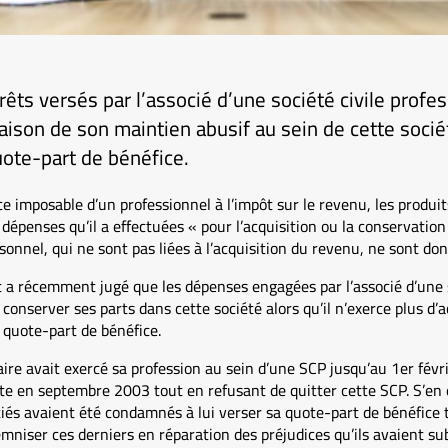
s versés par l’associé d’une société civile profes
aison de son maintien abusif au sein de cette socié
uote-part de bénéfice.
 imposable d’un professionnel à l’impôt sur le revenu, les produits
dépenses qu’il a effectuées « pour l’acquisition ou la conservation
onnel, qui ne sont pas liées à l’acquisition du revenu, ne sont don
tat a récemment jugé que les dépenses engagées par l’associé d’une s
conserver ses parts dans cette société alors qu’il n’exerce plus d’a
 quote-part de bénéfice.
aire avait exercé sa profession au sein d’une SCP jusqu’au 1er févri
raite en septembre 2003 tout en refusant de quitter cette SCP. S’en
és avaient été condamnés à lui verser sa quote-part de bénéfice ta
niser ces derniers en réparation des préjudices qu’ils avaient sub