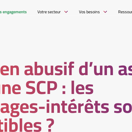
s engagements
Votre secteur
Vos besoins
Ressou
en abusif d’un a
ne SCP : les
es-intérêts son
ibles ?