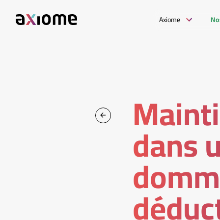
Axiome
No
Mainti
dans u
dommag
déduct