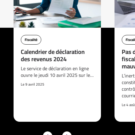
Fiscalité
Fiscal
Calendrier de déclaration
Pas d
des revenus 2024
fisca
mauv
Le service de déclaration en ligne
ouvre le jeudi 10 avril 2025 sur le…
L’iner
consti
Le 9 avril 2025
contrô
courri
Le 4 ao