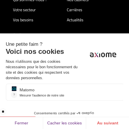
Votre secteur
Carrières
Vos besoins
Actualités
Outils
My axiome
Espace groupe My Différence
Application Axiome
iSuite Axiome Alpha
iSuite Axiome Provence
Recouvrer.fr
Cette année 2026 nous voit une fois de plus labellisé