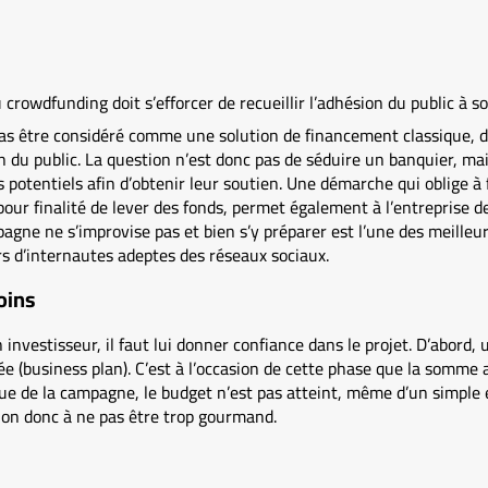
 crowdfunding doit s’efforcer de recueillir l’adhésion du public à so
as être considéré comme une solution de financement classique, d
on du public. La question n’est donc pas de séduire un banquier, ma
rs potentiels afin d’obtenir leur soutien. Une démarche qui oblige 
a pour finalité de lever des fonds, permet également à l’entreprise 
pagne ne s’improvise pas et bien s’y préparer est l’une des meille
s d’internautes adeptes des réseaux sociaux.
oins
investisseur, il faut lui donner confiance dans le projet. D’abord, 
isée (business plan). C’est à l’occasion de cette phase que la somme
issue de la campagne, le budget n’est pas atteint, même d’un simple 
ion donc à ne pas être trop gourmand.