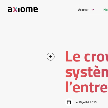
Axiome
No
Le cr
systè
l’entr
Le 10 juillet 2015