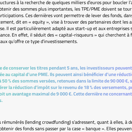
tructures à la recherche de quelques milliers d’euros pour boucler 
obtenir des sommes plus importantes, les TPE/PME doivent se tour
rticipations. Ces dernières vont permettre de lever des fonds, dans
ement, dit en « equity », vise à trouver des partenaires dont les
ise. Il est particulièrement adapté aux start-up et aux entreprises
ance. En effet, il séduit des « capital-risqueurs » qui cherchent à f
caux qu’offre ce type d’investissements.
 de conserver les titres pendant 5 ans, les investisseurs peuvent
rée au capital d’une PME. Ils peuvent ainsi bénéficier d’une réduct
 à 50 % des sommes versées, retenues dans la limite de 90 000 €,
érer la réduction d’impôt sur le revenu de 18 % des versements, p
soit un avantage maximal de 9 000 €. Cette dernière ne concernant 
s.
 rémunérés (lending crowdfunding) s’adressent, quant à elles, à d
obtenir des fonds sans passer par la case « banque ». Elles peuvent