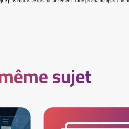
a que plus renforcée lors du lancement d’une prochaine opération 
 même sujet