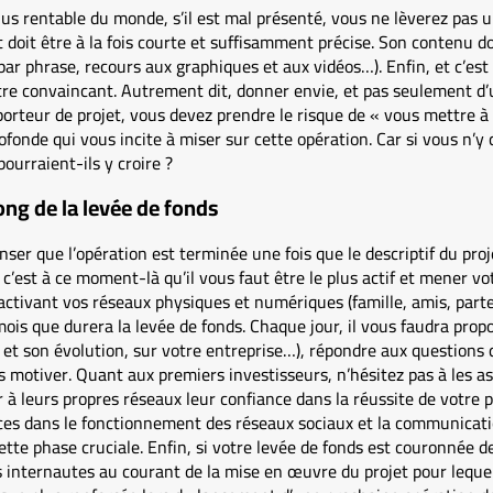
plus rentable du monde, s’il est mal présenté, vous ne lèverez pas u
t doit être à la fois courte et suffisamment précise. Son contenu doi
r phrase, recours aux graphiques et aux vidéos…). Enfin, et c’est 
être convaincant. Autrement dit, donner envie, et pas seulement d’
orteur de projet, vous devez prendre le risque de « vous mettre à
rofonde qui vous incite à miser sur cette opération. Car si vous n’
urraient-ils y croire ?
long de la levée de fonds
ser que l’opération est terminée une fois que le descriptif du proje
 c’est à ce moment-là qu’il vous faut être le plus actif et mener 
n activant vos réseaux physiques et numériques (famille, amis, par
ois que durera la levée de fonds. Chaque jour, il vous faudra prop
t et son évolution, sur votre entreprise…), répondre aux questions
les motiver. Quant aux premiers investisseurs, n’hésitez pas à les 
er à leurs propres réseaux leur confiance dans la réussite de votre 
ces dans le fonctionnement des réseaux sociaux et la communicat
ette phase cruciale. Enfin, si votre levée de fonds est couronnée de
 internautes au courant de la mise en œuvre du projet pour lequel 