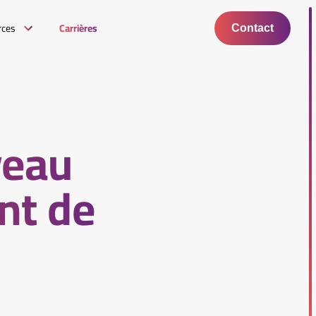
rces
Carrières
Contact
veau
nt de