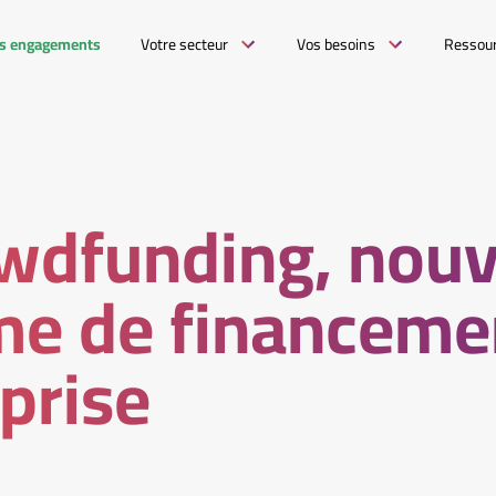
s engagements
Votre secteur
Vos besoins
Ressou
owdfunding, nou
me de financeme
eprise