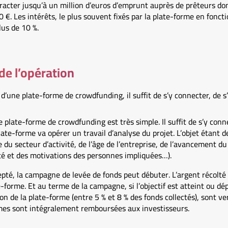
racter jusqu’à un million d’euros d’emprunt auprès de prêteurs don
€. Les intérêts, le plus souvent fixés par la plate-forme en fonct
lus de 10 %.
de l’opération
s d’une plate-forme de crowdfunding, il suffit de s’y connecter, de s
ne plate-forme de crowdfunding est très simple. Il suffit de s’y conn
plate-forme va opérer un travail d’analyse du projet. L’objet étant d
e du secteur d’activité, de l’âge de l’entreprise, de l’avancement du 
lité et des motivations des personnes impliquées…).
epté, la campagne de levée de fonds peut débuter. L’argent récolté 
-forme. Et au terme de la campagne, si l’objectif est atteint ou dép
n de la plate-forme (entre 5 % et 8 % des fonds collectés), sont vers
mmes sont intégralement remboursées aux investisseurs.